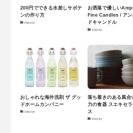
200円でできる水差しサボテ
お洒落で優しいAmpe
ンの作り方
Fine Candles / 
ドキャンドル
interior
interior
おしゃれな海外洗剤 ザ グッ
落ち着きのある風合
ドホームカンパニー
力の食器 スエキセ
ス
interior
interior