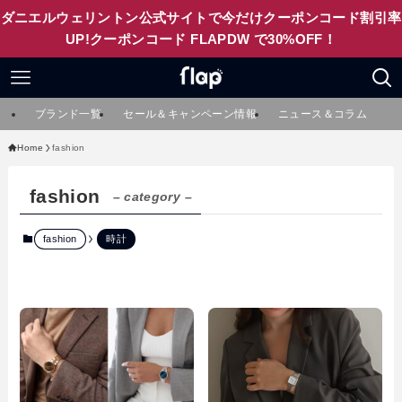
ダニエルウェリントン公式サイトで今だけクーポンコード割引率
UP!クーポンコード FLAPDW で30%OFF！
ブランド一覧
セール＆キャンペーン情報
ニュース＆コラム
Home
fashion
fashion
– category –
fashion
時計