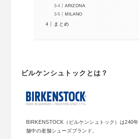
ARIZONA
MILANO
まとめ
ビルケンシュトックとは？
B​I​R​K​E​N​S​T​O​CK（ビルケンシュトック
舗中の老舗シューズブランド。