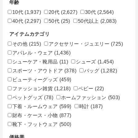
年齢
10代
(1,937)
20代
(2,627)
30代
(2,564)
40代
(2,297)
50代
(25)
50代以上
(2,083)
アイテムカテゴリ
その他
(215)
アクセサリー・ジュエリー
(725)
アパレル・ウェア
(1,436)
シューケア・靴用品
(11)
シューズ
(1,454)
スポーツ・アウトドア
(378)
バッグ
(1,282)
ビューティーグッズ
(459)
ファッション雑貨
(1,218)
ベビー
(22)
ペットグッズ
(78)
ホームファッション
(503)
下着・ルームウェア
(599)
時計
(187)
財布・ケース・小物
(877)
靴下・フットウェア
(500)
価格帯