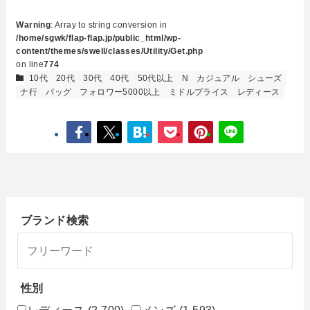
Warning
: Array to string conversion in
/home/sgwk/flap-flap.jp/public_html/wp-
content/themes/swell/classes/Utility/Get.php
on line
774
10代
20代
30代
40代
50代以上
N
カジュアル
シューズ
ナ行
バッグ
フォロワー5000以上
ミドルプライス
レディース
ブランド検索
性別
レディース
(2,700)
メンズ
(1,593)