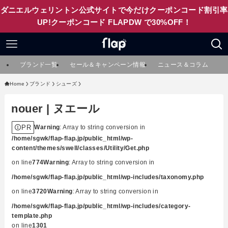
ダニエルウェリントン公式サイトで今だけクーポンコード割引率
UP!クーポンコード FLAPDW で30%OFF！
ブランド一覧
セール＆キャンペーン情報
ニュース＆コラム
Home
ブランド
シューズ
nouer | ヌエール
PR
Warning
: Array to string conversion in
/home/sgwk/flap-flap.jp/public_html/wp-
content/themes/swell/classes/Utility/Get.php
on line
774
Warning
: Array to string conversion in
/home/sgwk/flap-flap.jp/public_html/wp-includes/taxonomy.php
on line
3720
Warning
: Array to string conversion in
/home/sgwk/flap-flap.jp/public_html/wp-includes/category-
template.php
on line
1301