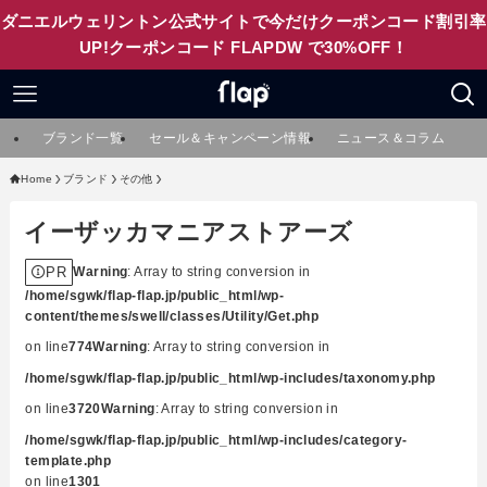
ダニエルウェリントン公式サイトで今だけクーポンコード割引率
UP!クーポンコード FLAPDW で30%OFF！
ブランド一覧
セール＆キャンペーン情報
ニュース＆コラム
Home
ブランド
その他
イーザッカマニアストアーズ
PR
Warning
: Array to string conversion in
/home/sgwk/flap-flap.jp/public_html/wp-
content/themes/swell/classes/Utility/Get.php
on line
774
Warning
: Array to string conversion in
/home/sgwk/flap-flap.jp/public_html/wp-includes/taxonomy.php
on line
3720
Warning
: Array to string conversion in
/home/sgwk/flap-flap.jp/public_html/wp-includes/category-
template.php
on line
1301