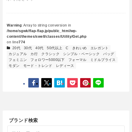
Warning
: Array to string conversion in
/home/sgwk/flap-flap.jp/public_html/wp-
content/themes/swell/classes/Utility/Get.php
on line
774
20代
30代
40代
50代以上
C
きれいめ
エレガント
カジュアル
カ行
クラシック
シンプル・ベーシック
バッグ
フェミニン
フォロワー5000以下
フォーマル
ミドルプライス
モダン
モード・トレンド
レディース
ブランド検索