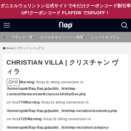
ダニエルウェリントン公式サイトで今だけクーポンコード割引率
UP!クーポンコード FLAPDW で30%OFF！
ブランド一覧
セール＆キャンペーン情報
ニュース＆コラム
Home
ブランド
バッグ
CHRISTIAN VILLA | クリスチャン ヴ
ィラ
PR
Warning
: Array to string conversion in
/home/sgwk/flap-flap.jp/public_html/wp-
content/themes/swell/classes/Utility/Get.php
on line
774
Warning
: Array to string conversion in
/home/sgwk/flap-flap.jp/public_html/wp-includes/taxonomy.php
on line
3720
Warning
: Array to string conversion in
/home/sgwk/flap-flap.jp/public_html/wp-includes/category-