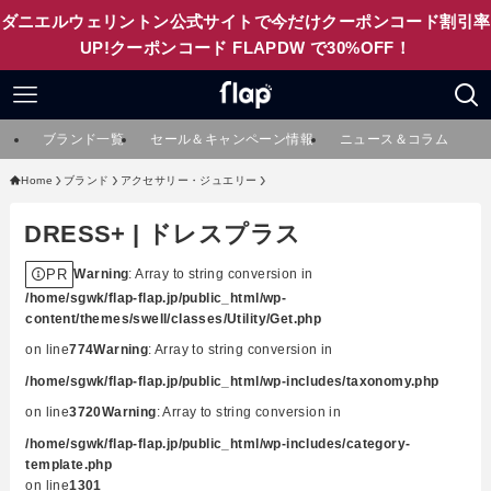
ダニエルウェリントン公式サイトで今だけクーポンコード割引率
UP!クーポンコード FLAPDW で30%OFF！
ブランド一覧
セール＆キャンペーン情報
ニュース＆コラム
Home
ブランド
アクセサリー・ジュエリー
DRESS+ | ドレスプラス
PR
Warning
: Array to string conversion in
/home/sgwk/flap-flap.jp/public_html/wp-
content/themes/swell/classes/Utility/Get.php
on line
774
Warning
: Array to string conversion in
/home/sgwk/flap-flap.jp/public_html/wp-includes/taxonomy.php
on line
3720
Warning
: Array to string conversion in
/home/sgwk/flap-flap.jp/public_html/wp-includes/category-
template.php
on line
1301