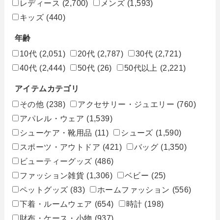
レディース
(2,700)
メンズ
(1,593)
キッズ
(440)
年齢
10代
(2,051)
20代
(2,787)
30代
(2,721)
40代
(2,444)
50代
(26)
50代以上
(2,221)
アイテムカテゴリ
その他
(238)
アクセサリー・ジュエリー
(760)
アパレル・ウェア
(1,539)
シューケア・靴用品
(11)
シューズ
(1,590)
スポーツ・アウトドア
(421)
バッグ
(1,350)
ビューティーグッズ
(486)
ファッション雑貨
(1,306)
ベビー
(25)
ペットグッズ
(83)
ホームファッション
(556)
下着・ルームウェア
(654)
時計
(198)
財布・ケース・小物
(937)