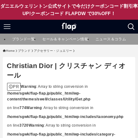
ダニエルウェリントン公式サイトで今だけクーポンコード割引率
UP!クーポンコード FLAPDW で30%OFF！
ブランド一覧
セール＆キャンペーン情報
ニュース＆コラム
Home
ブランド
アクセサリー・ジュエリー
Christian Dior | クリスチャン ディオ
ール
PR
Warning
: Array to string conversion in
/home/sgwk/flap-flap.jp/public_html/wp-
content/themes/swell/classes/Utility/Get.php
on line
774
Warning
: Array to string conversion in
/home/sgwk/flap-flap.jp/public_html/wp-includes/taxonomy.php
on line
3720
Warning
: Array to string conversion in
/home/sgwk/flap-flap.jp/public_html/wp-includes/category-