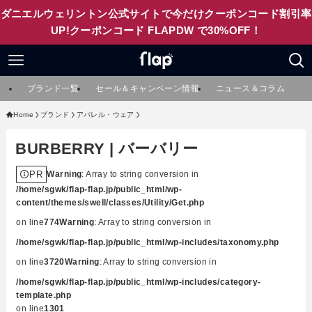
ダニエルウェリントン公式サイトで今だけクーポンコード割引率
UP!クーポンコード FLAPDW で30%OFF！
ブランド一覧
セール＆キャンペーン情報
ニュース＆コラム
Home
ブランド
アパレル・ウェア
BURBERRY | バーバリー
PR
Warning
: Array to string conversion in
/home/sgwk/flap-flap.jp/public_html/wp-
content/themes/swell/classes/Utility/Get.php
on line
774
Warning
: Array to string conversion in
/home/sgwk/flap-flap.jp/public_html/wp-includes/taxonomy.php
on line
3720
Warning
: Array to string conversion in
/home/sgwk/flap-flap.jp/public_html/wp-includes/category-
template.php
on line
1301