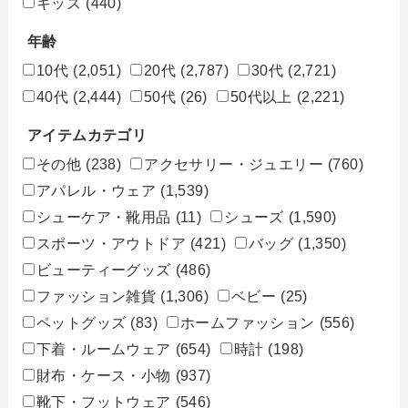
キッズ
(440)
年齢
10代
(2,051)
20代
(2,787)
30代
(2,721)
40代
(2,444)
50代
(26)
50代以上
(2,221)
アイテムカテゴリ
その他
(238)
アクセサリー・ジュエリー
(760)
アパレル・ウェア
(1,539)
シューケア・靴用品
(11)
シューズ
(1,590)
スポーツ・アウトドア
(421)
バッグ
(1,350)
ビューティーグッズ
(486)
ファッション雑貨
(1,306)
ベビー
(25)
ペットグッズ
(83)
ホームファッション
(556)
下着・ルームウェア
(654)
時計
(198)
財布・ケース・小物
(937)
靴下・フットウェア
(546)