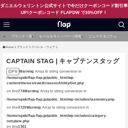
ダニエルウェリントン公式サイトで今だけクーポンコード割引率
UP!クーポンコード FLAPDW で30%OFF！
ブランド一覧
セール＆キャンペーン情報
ニュース＆コラム
Home
ブランド
アパレル・ウェア
CAPTAIN STAG | キャプテンスタッグ
PR
Warning
: Array to string conversion in
/home/sgwk/flap-flap.jp/public_html/wp-
content/themes/swell/classes/Utility/Get.php
on line
774
Warning
: Array to string conversion in
/home/sgwk/flap-flap.jp/public_html/wp-includes/taxonomy.php
on line
3720
Warning
: Array to string conversion in
/home/sgwk/flap-flap.jp/public_html/wp-includes/category-
template.php
on line
1301