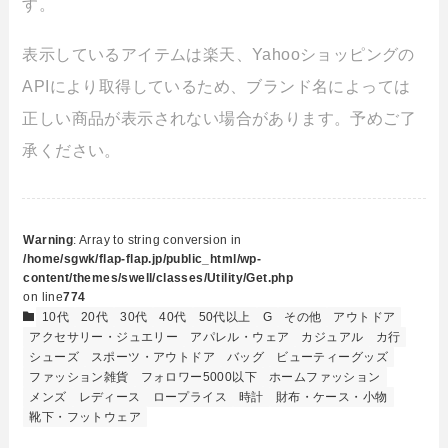
す。
表示しているアイテムは楽天、Yahooショッピングの
APIにより取得しているため、ブランド名によっては
正しい商品が表示されない場合があります。予めご了
承ください。
Warning
: Array to string conversion in
/home/sgwk/flap-flap.jp/public_html/wp-
content/themes/swell/classes/Utility/Get.php
on line
774
10代
20代
30代
40代
50代以上
G
その他
アウトドア
アクセサリー・ジュエリー
アパレル・ウェア
カジュアル
カ行
シューズ
スポーツ・アウトドア
バッグ
ビューティーグッズ
ファッション雑貨
フォロワー5000以下
ホームファッション
メンズ
レディース
ロープライス
時計
財布・ケース・小物
靴下・フットウェア