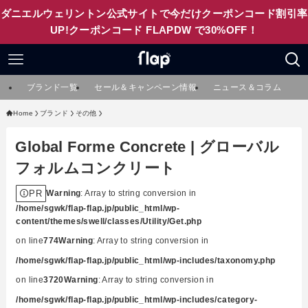
ダニエルウェリントン公式サイトで今だけクーポンコード割引率
UP!クーポンコード FLAPDW で30%OFF！
ブランド一覧
セール＆キャンペーン情報
ニュース＆コラム
Home
ブランド
その他
Global Forme Concrete | グローバル
フォルムコンクリート
PR
Warning
: Array to string conversion in
/home/sgwk/flap-flap.jp/public_html/wp-
content/themes/swell/classes/Utility/Get.php
on line
774
Warning
: Array to string conversion in
/home/sgwk/flap-flap.jp/public_html/wp-includes/taxonomy.php
on line
3720
Warning
: Array to string conversion in
/home/sgwk/flap-flap.jp/public_html/wp-includes/category-