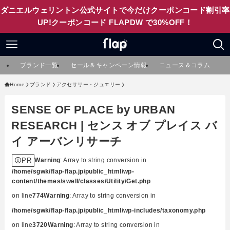
ダニエルウェリントン公式サイトで今だけクーポンコード割引率
UP!クーポンコード FLAPDW で30%OFF！
ブランド一覧
セール＆キャンペーン情報
ニュース＆コラム
Home
ブランド
アクセサリー・ジュエリー
SENSE OF PLACE by URBAN
RESEARCH | センス オブ プレイス バ
イ アーバンリサーチ
PR
Warning
: Array to string conversion in
/home/sgwk/flap-flap.jp/public_html/wp-
content/themes/swell/classes/Utility/Get.php
on line
774
Warning
: Array to string conversion in
/home/sgwk/flap-flap.jp/public_html/wp-includes/taxonomy.php
on line
3720
Warning
: Array to string conversion in