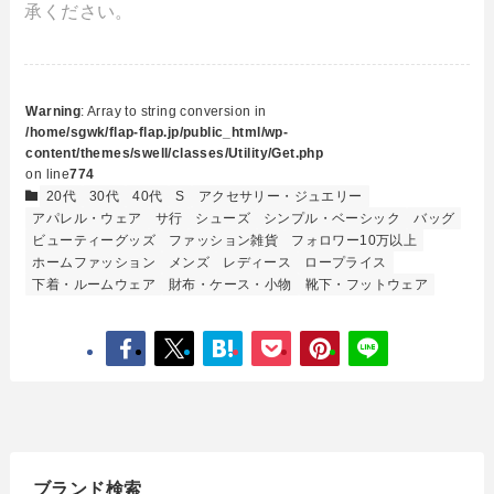
承ください。
Warning
: Array to string conversion in
/home/sgwk/flap-flap.jp/public_html/wp-
content/themes/swell/classes/Utility/Get.php
on line
774
20代
30代
40代
S
アクセサリー・ジュエリー
アパレル・ウェア
サ行
シューズ
シンプル・ベーシック
バッグ
ビューティーグッズ
ファッション雑貨
フォロワー10万以上
ホームファッション
メンズ
レディース
ロープライス
下着・ルームウェア
財布・ケース・小物
靴下・フットウェア
ブランド検索