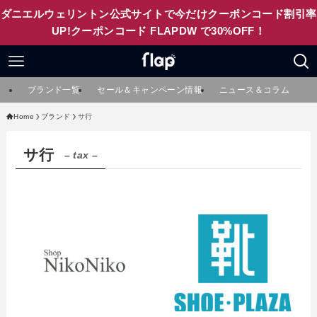
ダニエルウェリントン公式サイトで今だけクーポンコード割引率
UP!クーポンコード FLAPDW で30%OFF！
ブランド一覧
セール＆キャンペーン情報
ニュース＆コラム
Home
ブランド
サ行
サ行
– tax –