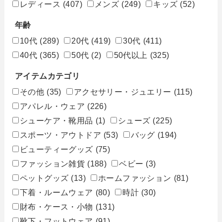
レディース
(407)
メンズ
(249)
キッズ
(52)
年齢
10代
(289)
20代
(419)
30代
(411)
40代
(365)
50代
(2)
50代以上
(325)
アイテムカテゴリ
その他
(35)
アクセサリー・ジュエリー
(115)
アパレル・ウェア
(226)
シューケア・靴用品
(1)
シューズ
(225)
スポーツ・アウトドア
(53)
バッグ
(194)
ビューティーグッズ
(75)
ファッション雑貨
(188)
ベビー
(3)
ペットグッズ
(13)
ホームファッション
(81)
下着・ルームウェア
(80)
時計
(30)
財布・ケース・小物
(131)
靴下・フットウェア
(91)