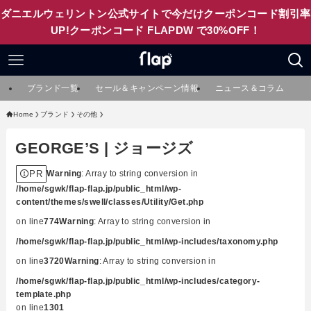
ダニエルウェリントン公式サイトで今だけクーポンコード割引率
UP!クーポンコード FLAPDW で30%OFF！
ブランド一覧
セール＆キャンペーン情報
ニュース＆コラム
Home
ブランド
その他
GEORGE’S | ジョージズ
PR
Warning
: Array to string conversion in
/home/sgwk/flap-flap.jp/public_html/wp-
content/themes/swell/classes/Utility/Get.php
on line
774
Warning
: Array to string conversion in
/home/sgwk/flap-flap.jp/public_html/wp-includes/taxonomy.php
on line
3720
Warning
: Array to string conversion in
/home/sgwk/flap-flap.jp/public_html/wp-includes/category-
template.php
on line
1301