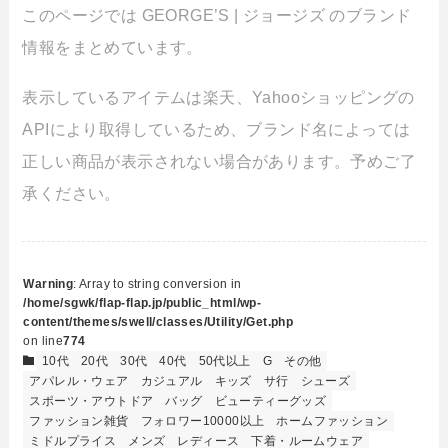
このページでは GEORGE’S | ジョージズ のブランド
情報をまとめています。
表示しているアイテムは楽天、Yahooショッピングの
APIにより取得しているため、ブランド名によっては
正しい商品が表示されない場合があります。予めご了
承ください。
Warning
: Array to string conversion in
/home/sgwk/flap-flap.jp/public_html/wp-
content/themes/swell/classes/Utility/Get.php
on line
774
10代
20代
30代
40代
50代以上
G
その他
アパレル・ウェア
カジュアル
キッズ
サ行
シューズ
スポーツ・アウトドア
バッグ
ビューティーグッズ
ファッション雑貨
フォロワー10000以上
ホームファッション
ミドルプライス
メンズ
レディース
下着・ルームウェア