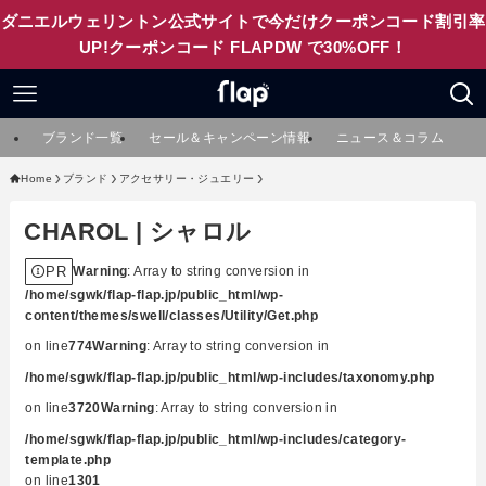
ダニエルウェリントン公式サイトで今だけクーポンコード割引率
UP!クーポンコード FLAPDW で30%OFF！
ブランド一覧
セール＆キャンペーン情報
ニュース＆コラム
Home
ブランド
アクセサリー・ジュエリー
CHAROL | シャロル
PR
Warning
: Array to string conversion in
/home/sgwk/flap-flap.jp/public_html/wp-
content/themes/swell/classes/Utility/Get.php
on line
774
Warning
: Array to string conversion in
/home/sgwk/flap-flap.jp/public_html/wp-includes/taxonomy.php
on line
3720
Warning
: Array to string conversion in
/home/sgwk/flap-flap.jp/public_html/wp-includes/category-
template.php
on line
1301