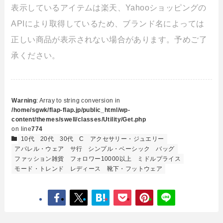
表示しているアイテムは楽天、Yahooショッピングの
APIにより取得しているため、ブランド名によっては
正しい商品が表示されない場合があります。予めご了
承ください。
Warning
: Array to string conversion in
/home/sgwk/flap-flap.jp/public_html/wp-
content/themes/swell/classes/Utility/Get.php
on line
774
10代
20代
30代
C
アクセサリー・ジュエリー
アパレル・ウェア
サ行
シンプル・ベーシック
バッグ
ファッション雑貨
フォロワー10000以上
ミドルプライス
モード・トレンド
レディース
靴下・フットウェア