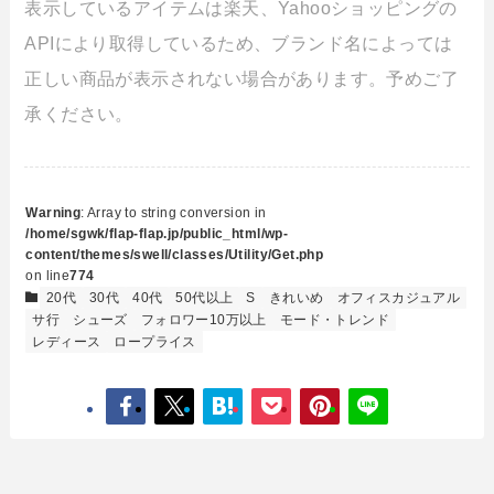
表示しているアイテムは楽天、Yahooショッピングの
APIにより取得しているため、ブランド名によっては
正しい商品が表示されない場合があります。予めご了
承ください。
Warning
: Array to string conversion in
/home/sgwk/flap-flap.jp/public_html/wp-
content/themes/swell/classes/Utility/Get.php
on line
774
20代
30代
40代
50代以上
S
きれいめ
オフィスカジュアル
サ行
シューズ
フォロワー10万以上
モード・トレンド
レディース
ロープライス