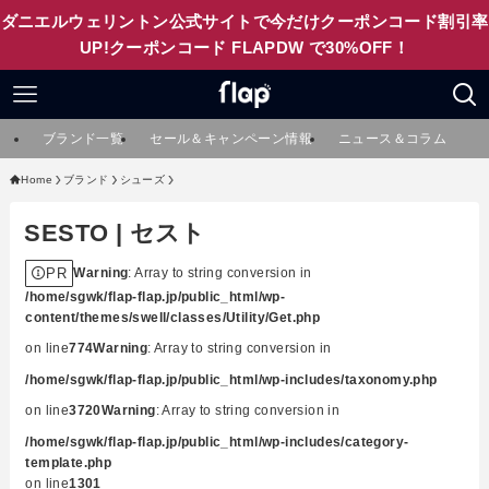
ダニエルウェリントン公式サイトで今だけクーポンコード割引率
UP!クーポンコード FLAPDW で30%OFF！
ブランド一覧
セール＆キャンペーン情報
ニュース＆コラム
Home
ブランド
シューズ
SESTO | セスト
PR
Warning
: Array to string conversion in
/home/sgwk/flap-flap.jp/public_html/wp-
content/themes/swell/classes/Utility/Get.php
on line
774
Warning
: Array to string conversion in
/home/sgwk/flap-flap.jp/public_html/wp-includes/taxonomy.php
on line
3720
Warning
: Array to string conversion in
/home/sgwk/flap-flap.jp/public_html/wp-includes/category-
template.php
on line
1301