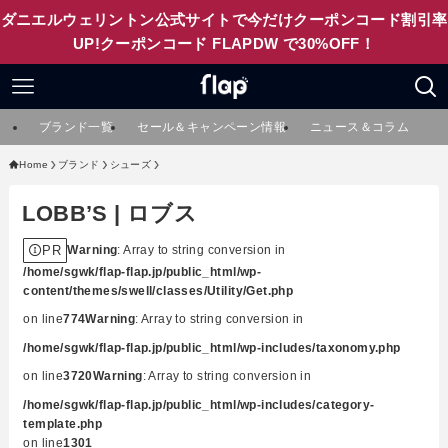
ダニエルウェリントン公式サイトで今だけクーポンコード割引率
UP!クーポンコード FLAPDW で30%OFF！
ブランド一覧
セール＆キャンペーン情報
ニュース＆コラム
Home
ブランド
シューズ
LOBB’S | ロブス
PR
Warning
: Array to string conversion in
/home/sgwk/flap-flap.jp/public_html/wp-
content/themes/swell/classes/Utility/Get.php
on line
774
Warning
: Array to string conversion in
/home/sgwk/flap-flap.jp/public_html/wp-includes/taxonomy.php
on line
3720
Warning
: Array to string conversion in
/home/sgwk/flap-flap.jp/public_html/wp-includes/category-
template.php
on line
1301