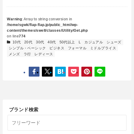
Warning
: Array to string conversion in
/home/sgwk/flap-flap.jp/public_html/wp-
content/themes/swell/classes/Utility/Get.php
on line
774
10代
20代
30代
40代
50代以上
L
カジュアル
シューズ
シンプル・ベーシック
ビジネス
フォーマル
ミドルプライス
メンズ
ラ行
レディース
ブランド検索