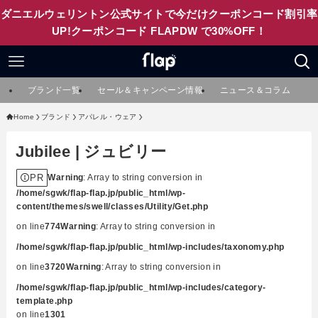
ダニエルウェリントン公式サイトで今だけクーポンコード割引率
UP!クーポンコード FLAPDW で30%OFF！
ブランド一覧
セール＆キャンペーン情報
ニュース＆コラム
Home
ブランド
アパレル・ウェア
Jubilee | ジュビリー
PR
Warning
: Array to string conversion in
/home/sgwk/flap-flap.jp/public_html/wp-
content/themes/swell/classes/Utility/Get.php
on line
774
Warning
: Array to string conversion in
/home/sgwk/flap-flap.jp/public_html/wp-includes/taxonomy.php
on line
3720
Warning
: Array to string conversion in
/home/sgwk/flap-flap.jp/public_html/wp-includes/category-
template.php
on line
1301