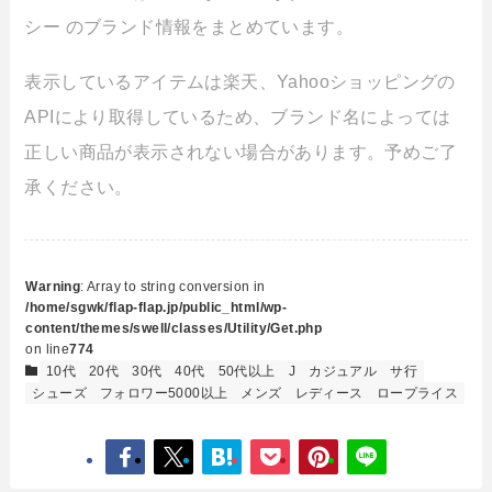
シー のブランド情報をまとめています。
表示しているアイテムは楽天、Yahooショッピングの
APIにより取得しているため、ブランド名によっては
正しい商品が表示されない場合があります。予めご了
承ください。
Warning
: Array to string conversion in
/home/sgwk/flap-flap.jp/public_html/wp-
content/themes/swell/classes/Utility/Get.php
on line
774
10代
20代
30代
40代
50代以上
J
カジュアル
サ行
シューズ
フォロワー5000以上
メンズ
レディース
ロープライス