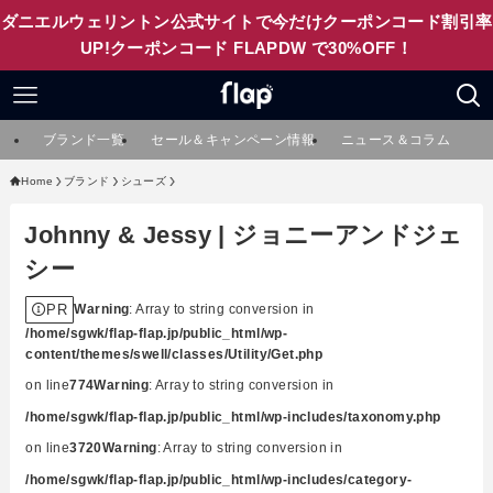
ダニエルウェリントン公式サイトで今だけクーポンコード割引率
UP!クーポンコード FLAPDW で30%OFF！
ブランド一覧
セール＆キャンペーン情報
ニュース＆コラム
Home
ブランド
シューズ
Johnny & Jessy | ジョニーアンドジェ
シー
PR
Warning
: Array to string conversion in
/home/sgwk/flap-flap.jp/public_html/wp-
content/themes/swell/classes/Utility/Get.php
on line
774
Warning
: Array to string conversion in
/home/sgwk/flap-flap.jp/public_html/wp-includes/taxonomy.php
on line
3720
Warning
: Array to string conversion in
/home/sgwk/flap-flap.jp/public_html/wp-includes/category-