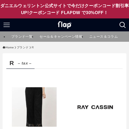
ダニエルウェリントン公式サイトで今だけクーポンコード割引率
UP!クーポンコード FLAPDW で30%OFF！
ブランド一覧
セール＆キャンペーン情報
ニュース＆コラム
Home
ブランド
R
R
– tax –