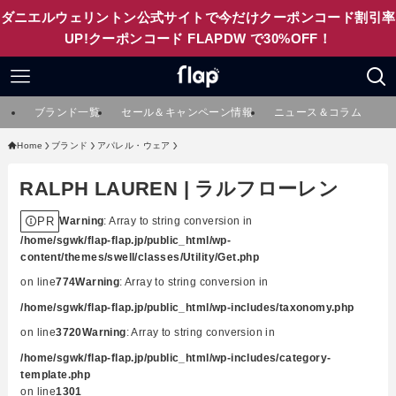
ダニエルウェリントン公式サイトで今だけクーポンコード割引率
UP!クーポンコード FLAPDW で30%OFF！
ブランド一覧
セール＆キャンペーン情報
ニュース＆コラム
Home
ブランド
アパレル・ウェア
RALPH LAUREN | ラルフローレン
PR
Warning
: Array to string conversion in
/home/sgwk/flap-flap.jp/public_html/wp-
content/themes/swell/classes/Utility/Get.php
on line
774
Warning
: Array to string conversion in
/home/sgwk/flap-flap.jp/public_html/wp-includes/taxonomy.php
on line
3720
Warning
: Array to string conversion in
/home/sgwk/flap-flap.jp/public_html/wp-includes/category-
template.php
on line
1301