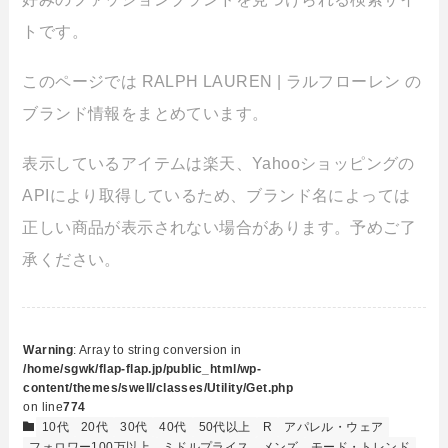
トです。
このページでは RALPH LAUREN | ラルフローレン の
ブランド情報をまとめています。
表示しているアイテムは楽天、Yahooショッピングの
APIにより取得しているため、ブランド名によっては
正しい商品が表示されない場合があります。予めご了
承ください。
Warning
: Array to string conversion in
/home/sgwk/flap-flap.jp/public_html/wp-
content/themes/swell/classes/Utility/Get.php
on line
774
10代
20代
30代
40代
50代以上
R
アパレル・ウェア
フォロワー100万以上
ミドルプライス
メンズ
モード・トレンド