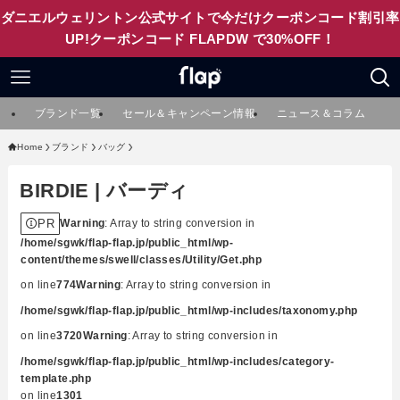
ダニエルウェリントン公式サイトで今だけクーポンコード割引率
UP!クーポンコード FLAPDW で30%OFF！
ブランド一覧
セール＆キャンペーン情報
ニュース＆コラム
Home
ブランド
バッグ
BIRDIE | バーディ
PR
Warning
: Array to string conversion in
/home/sgwk/flap-flap.jp/public_html/wp-
content/themes/swell/classes/Utility/Get.php
on line
774
Warning
: Array to string conversion in
/home/sgwk/flap-flap.jp/public_html/wp-includes/taxonomy.php
on line
3720
Warning
: Array to string conversion in
/home/sgwk/flap-flap.jp/public_html/wp-includes/category-
template.php
on line
1301