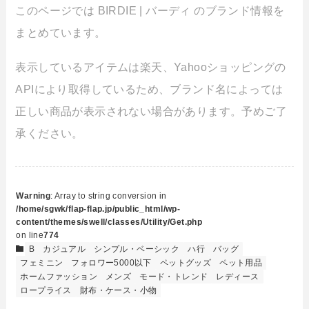
このページでは BIRDIE | バーディ のブランド情報を
まとめています。
表示しているアイテムは楽天、Yahooショッピングの
APIにより取得しているため、ブランド名によっては
正しい商品が表示されない場合があります。予めご了
承ください。
Warning
: Array to string conversion in
/home/sgwk/flap-flap.jp/public_html/wp-
content/themes/swell/classes/Utility/Get.php
on line
774
B
カジュアル
シンプル・ベーシック
ハ行
バッグ
フェミニン
フォロワー5000以下
ペットグッズ
ペット用品
ホームファッション
メンズ
モード・トレンド
レディース
ロープライス
財布・ケース・小物