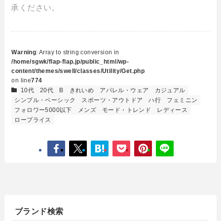
承ください。
Warning
: Array to string conversion in
/home/sgwk/flap-flap.jp/public_html/wp-
content/themes/swell/classes/Utility/Get.php
on line
774
10代
20代
B
きれいめ
アパレル・ウェア
カジュアル
シンプル・ベーシック
スポーツ・アウトドア
ハ行
フェミニン
フォロワー5000以下
メンズ
モード・トレンド
レディース
ロープライス
ブランド検索