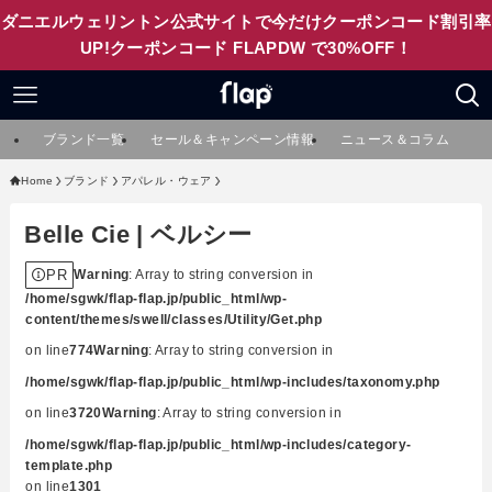
ダニエルウェリントン公式サイトで今だけクーポンコード割引率
UP!クーポンコード FLAPDW で30%OFF！
ブランド一覧
セール＆キャンペーン情報
ニュース＆コラム
Home
ブランド
アパレル・ウェア
Belle Cie | ベルシー
PR
Warning
: Array to string conversion in
/home/sgwk/flap-flap.jp/public_html/wp-
content/themes/swell/classes/Utility/Get.php
on line
774
Warning
: Array to string conversion in
/home/sgwk/flap-flap.jp/public_html/wp-includes/taxonomy.php
on line
3720
Warning
: Array to string conversion in
/home/sgwk/flap-flap.jp/public_html/wp-includes/category-
template.php
on line
1301