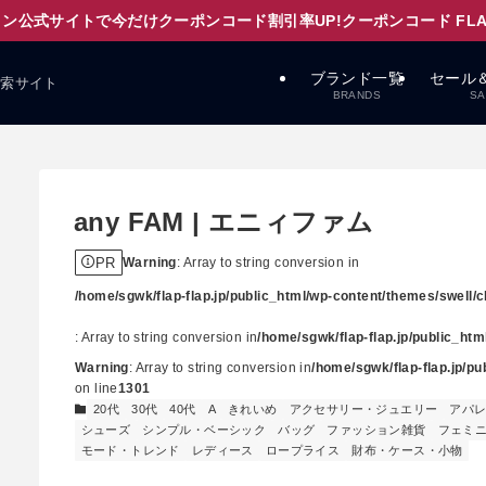
ン公式サイトで今だけクーポンコード割引率UP!クーポンコード FLAPD
ブランド一覧
セール
検索サイト
BRANDS
SA
any FAM | エニィファム
PR
Warning
: Array to string conversion in
/home/sgwk/flap-flap.jp/public_html/wp-content/themes/swell/cl
: Array to string conversion in
/home/sgwk/flap-flap.jp/public_ht
Warning
: Array to string conversion in
/home/sgwk/flap-flap.jp/p
on line
1301
20代
30代
40代
A
きれいめ
アクセサリー・ジュエリー
アパ
シューズ
シンプル・ベーシック
バッグ
ファッション雑貨
フェミ
モード・トレンド
レディース
ロープライス
財布・ケース・小物