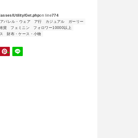
asses/Utility/Get.php
on line
774
アパレル・ウェア
ア行
カジュアル
ガーリー
雑貨
フェミニン
フォロワー10000以上
ス
財布・ケース・小物