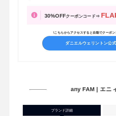
FLA
30%OFF
クーポンコード⇒
\こちらからアクセスすると自動でクーポ
ダニエルウェリントン公
any FAM | エ
ブランド詳細