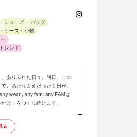
シューズ
バッグ
・ケース・小物
リー
トレンド
く、ありふれた日々。明日、この
けで、あたりまえだった１日が、
ear , any fam. any FAMは
っかけ」をつくり続けます。
見る