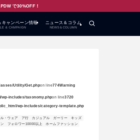
W で30%OFF！
＆キャンペーン情報
ニュース＆コラム
LE & CAMPAIGN
NEWS＆COLUMN
asses/Utility/Get.php
on line
774
Warning
ml/wp-includes/taxonomy.php
on line
3720
ublic_html/wp-includes/category-template.php
レル・ウェア
ア行
カジュアル
ガーリー
キッズ
ニン
フォロワー10000以上
ホームファッション