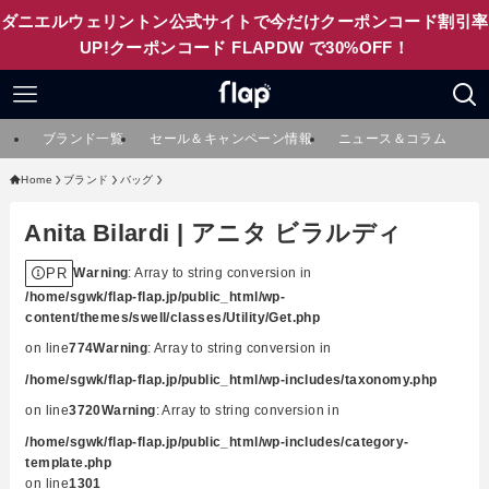
ダニエルウェリントン公式サイトで今だけクーポンコード割引率
UP!クーポンコード FLAPDW で30%OFF！
ブランド一覧
セール＆キャンペーン情報
ニュース＆コラム
Home
ブランド
バッグ
Anita Bilardi | アニタ ビラルディ
PR
Warning
: Array to string conversion in
/home/sgwk/flap-flap.jp/public_html/wp-
content/themes/swell/classes/Utility/Get.php
on line
774
Warning
: Array to string conversion in
/home/sgwk/flap-flap.jp/public_html/wp-includes/taxonomy.php
on line
3720
Warning
: Array to string conversion in
/home/sgwk/flap-flap.jp/public_html/wp-includes/category-
template.php
on line
1301