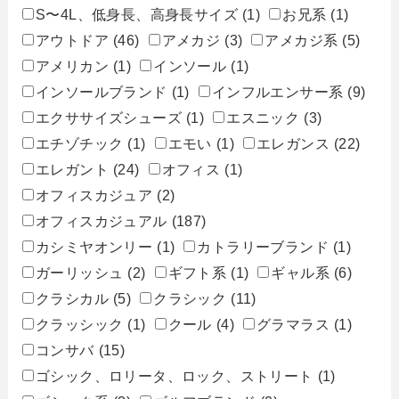
S〜4L、低身長、高身長サイズ
(1)
お兄系
(1)
アウトドア
(46)
アメカジ
(3)
アメカジ系
(5)
アメリカン
(1)
インソール
(1)
インソールブランド
(1)
インフルエンサー系
(9)
エクササイズシューズ
(1)
エスニック
(3)
エチゾチック
(1)
エモい
(1)
エレガンス
(22)
エレガント
(24)
オフィス
(1)
オフィスカジュア
(2)
オフィスカジュアル
(187)
カシミヤオンリー
(1)
カトラリーブランド
(1)
ガーリッシュ
(2)
ギフト系
(1)
ギャル系
(6)
クラシカル
(5)
クラシック
(11)
クラッシック
(1)
クール
(4)
グラマラス
(1)
コンサバ
(15)
ゴシック、ロリータ、ロック、ストリート
(1)