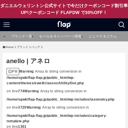
ダニエルウェリントン公式サイトで今だけクーポンコード割引率
UP!クーポンコード FLAPDW で30%OFF！
ブランド一覧
セール＆キャンペーン情報
ニュース＆コラム
Home
ブランド
バッグ
anello | アネロ
PR
Warning
: Array to string conversion in
/home/sgwk/flap-flap.jp/public_html/wp-
content/themes/swell/classes/Utility/Get.php
on line
774
Warning
: Array to string conversion in
/home/sgwk/flap-flap.jp/public_html/wp-includes/taxonomy.php
on line
3720
Warning
: Array to string conversion in
/home/sgwk/flap-flap.jp/public_html/wp-includes/category-
template.php
on line
1301