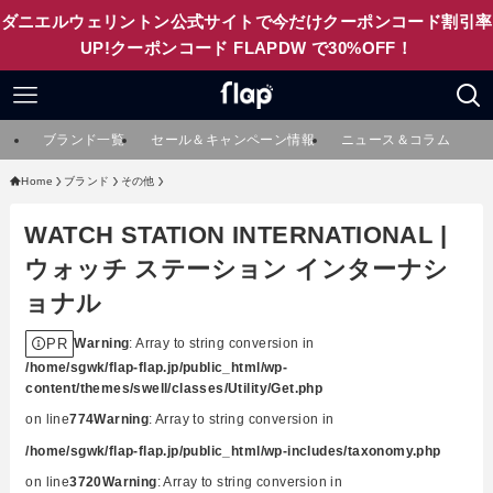
ダニエルウェリントン公式サイトで今だけクーポンコード割引率
UP!クーポンコード FLAPDW で30%OFF！
ブランド一覧
セール＆キャンペーン情報
ニュース＆コラム
Home
ブランド
その他
WATCH STATION INTERNATIONAL |
ウォッチ ステーション インターナシ
ョナル
PR
Warning
: Array to string conversion in
/home/sgwk/flap-flap.jp/public_html/wp-
content/themes/swell/classes/Utility/Get.php
on line
774
Warning
: Array to string conversion in
/home/sgwk/flap-flap.jp/public_html/wp-includes/taxonomy.php
on line
3720
Warning
: Array to string conversion in