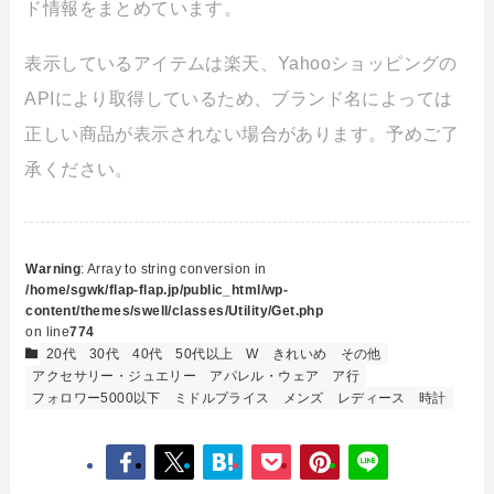
ド情報をまとめています。
表示しているアイテムは楽天、Yahooショッピングの
APIにより取得しているため、ブランド名によっては
正しい商品が表示されない場合があります。予めご了
承ください。
Warning
: Array to string conversion in
/home/sgwk/flap-flap.jp/public_html/wp-
content/themes/swell/classes/Utility/Get.php
on line
774
20代
30代
40代
50代以上
W
きれいめ
その他
アクセサリー・ジュエリー
アパレル・ウェア
ア行
フォロワー5000以下
ミドルプライス
メンズ
レディース
時計