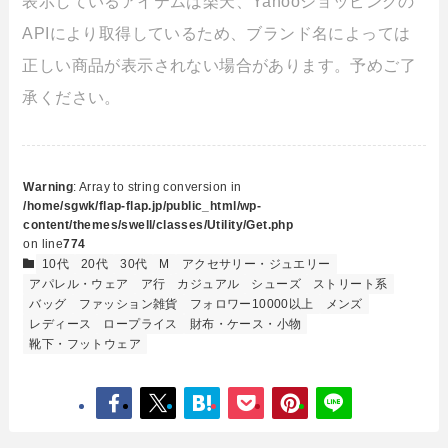
表示しているアイテムは楽天、Yahooショッピングの
APIにより取得しているため、ブランド名によっては
正しい商品が表示されない場合があります。予めご了
承ください。
Warning
: Array to string conversion in
/home/sgwk/flap-flap.jp/public_html/wp-
content/themes/swell/classes/Utility/Get.php
on line
774
10代
20代
30代
M
アクセサリー・ジュエリー
アパレル・ウェア
ア行
カジュアル
シューズ
ストリート系
バッグ
ファッション雑貨
フォロワー10000以上
メンズ
レディース
ロープライス
財布・ケース・小物
靴下・フットウェア