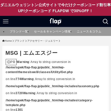
ダニエルウェリントン公式サイトで今だけクーポンコード割引率
UP!クーポンコード FLAPDW で30%OFF！
ブランド一覧
セール＆キャンペーン情報
ニュース＆コラム
Home
ブランド
アクセサリー・ジュエリー
MSG | エムエスジー
PR
Warning
: Array to string conversion in
/home/sgwk/flap-flap.jp/public_html/wp-
content/themes/swell/classes/Utility/Get.php
on line
774
Warning
: Array to string conversion in
/home/sgwk/flap-flap.jp/public_html/wp-includes/taxonomy.php
on line
3720
Warning
: Array to string conversion in
/home/sgwk/flap-flap.jp/public_html/wp-includes/category-
template.php
on line
1301