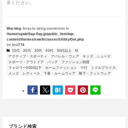
承ください。
Warning
: Array to string conversion in
/home/sgwk/flap-flap.jp/public_html/wp-
content/themes/swell/classes/Utility/Get.php
on line
774
10代
20代
30代
40代
50代以上
M
アクティブ・スポーティ
アパレル・ウェア
キッズ
シューズ
スポーツ・アウトドア
バッグ
ファッション雑貨
フォロワー5000以下
ホームファッション
マ行
ミドルプライス
メンズ
レディース
下着・ルームウェア
靴下・フットウェア
ブランド検索