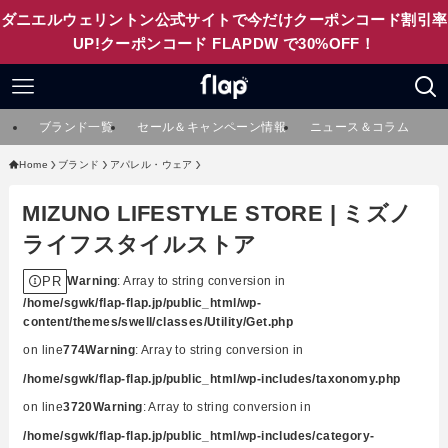
ダニエルウェリントン公式サイトで今だけクーポンコード割引率
UP!クーポンコード FLAPDW で30%OFF！
ブランド一覧
セール＆キャンペーン情報
ニュース＆コラム
Home
ブランド
アパレル・ウェア
MIZUNO LIFESTYLE STORE | ミズノ
ライフスタイルストア
PR
Warning
: Array to string conversion in
/home/sgwk/flap-flap.jp/public_html/wp-
content/themes/swell/classes/Utility/Get.php
on line
774
Warning
: Array to string conversion in
/home/sgwk/flap-flap.jp/public_html/wp-includes/taxonomy.php
on line
3720
Warning
: Array to string conversion in
/home/sgwk/flap-flap.jp/public_html/wp-includes/category-