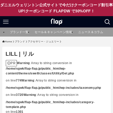
ダニエルウェリントン公式サイトで今だけクーポンコード割引率
UP!クーポンコード FLAPDW で30%OFF！
ブランド一覧
セール＆キャンペーン情報
ニュース＆コラム
Home
ブランド
アクセサリー・ジュエリー
LILL | リル
PR
Warning
: Array to string conversion in
/home/sgwk/flap-flap.jp/public_html/wp-
content/themes/swell/classes/Utility/Get.php
on line
774
Warning
: Array to string conversion in
/home/sgwk/flap-flap.jp/public_html/wp-includes/taxonomy.php
on line
3720
Warning
: Array to string conversion in
/home/sgwk/flap-flap.jp/public_html/wp-includes/category-
template.php
on line
1301