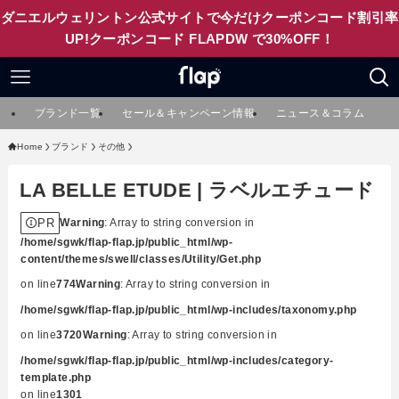
ダニエルウェリントン公式サイトで今だけクーポンコード割引率
UP!クーポンコード FLAPDW で30%OFF！
ブランド一覧
セール＆キャンペーン情報
ニュース＆コラム
Home
ブランド
その他
LA BELLE ETUDE | ラベルエチュード
PR
Warning
: Array to string conversion in
/home/sgwk/flap-flap.jp/public_html/wp-
content/themes/swell/classes/Utility/Get.php
on line
774
Warning
: Array to string conversion in
/home/sgwk/flap-flap.jp/public_html/wp-includes/taxonomy.php
on line
3720
Warning
: Array to string conversion in
/home/sgwk/flap-flap.jp/public_html/wp-includes/category-
template.php
on line
1301