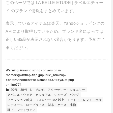
このページでは LA BELLE ETUDE | ラベルエチュー
ド のブランド情報をまとめています。
表示しているアイテムは楽天、Yahooショッピングの
APIにより取得しているため、ブランド名によっては
正しい商品が表示されない場合があります。予めご了
承ください。
Warning
: Array to string conversion in
/home/sgwk/flap-flap.jp/public_html/wp-
content/themes/swell/classes/Utility/Get.php
on line
774
20代
30代
L
その他
アクセサリー・ジュエリー
アパレル・ウェア
カジュアル
シューズ
バッグ
ファッション雑貨
フォロワー10万以上
モード・トレンド
ラ行
レディース
ロープライス
財布・ケース・小物
靴下・フットウェア