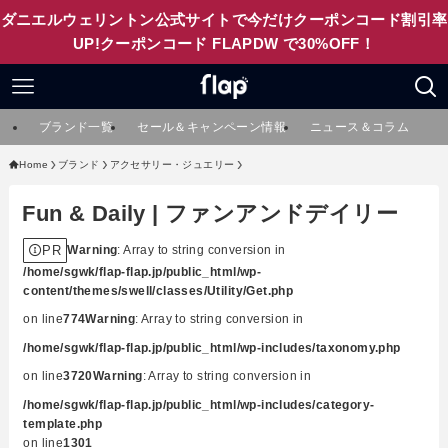
ダニエルウェリントン公式サイトで今だけクーポンコード割引率
UP!クーポンコード FLAPDW で30%OFF！
ブランド一覧
セール＆キャンペーン情報
ニュース＆コラム
Home
ブランド
アクセサリー・ジュエリー
Fun & Daily | ファンアンドデイリー
PR
Warning
: Array to string conversion in
/home/sgwk/flap-flap.jp/public_html/wp-
content/themes/swell/classes/Utility/Get.php
on line
774
Warning
: Array to string conversion in
/home/sgwk/flap-flap.jp/public_html/wp-includes/taxonomy.php
on line
3720
Warning
: Array to string conversion in
/home/sgwk/flap-flap.jp/public_html/wp-includes/category-
template.php
on line
1301