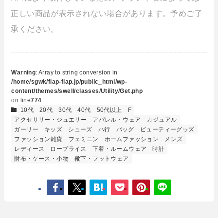
正しい商品が表示されない場合があります。予めご了
承ください。
Warning
: Array to string conversion in
/home/sgwk/flap-flap.jp/public_html/wp-
content/themes/swell/classes/Utility/Get.php
on line
774
10代
20代
30代
40代
50代以上
F
アクセサリー・ジュエリー
アパレル・ウェア
カジュアル
ガーリー
キッズ
シューズ
ハ行
バッグ
ビューティーグッズ
ファッション雑貨
フェミニン
ホームファッション
メンズ
レディース
ロープライス
下着・ルームウェア
時計
財布・ケース・小物
靴下・フットウェア