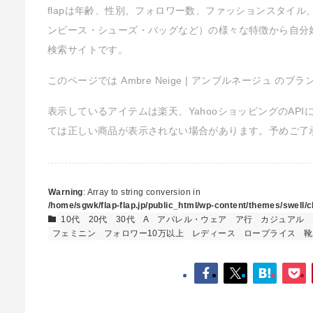
flapは年齢、性別、フォロワー数、ファッションスタイ
ンピース・シューズ・バッグなど）の様々な特徴から自分
検索サイトです。
このページでは Ambre Neige | アンブルネージュ の
表示しているアイテムは楽天、YahooショッピングのAP
ては正しい商品が表示されない場合があります。予めご了
Warning
: Array to string conversion in
/home/sgwk/flap-flap.jp/public_html/wp-content/themes/swell/cl
10代
20代
30代
A
アパレル・ウェア
ア行
カジュアル
フェミニン
フォロワー10万以上
レディース
ロープライス
靴