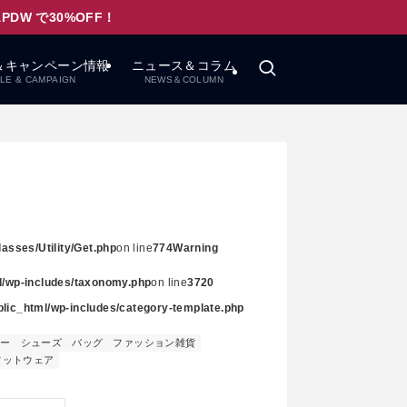
W で30%OFF！
＆キャンペーン情報
ニュース＆コラム
LE & CAMPAIGN
NEWS＆COLUMN
asses/Utility/Get.php
on line
774
Warning
ml/wp-includes/taxonomy.php
on line
3720
ublic_html/wp-includes/category-template.php
リー
シューズ
バッグ
ファッション雑貨
フットウェア