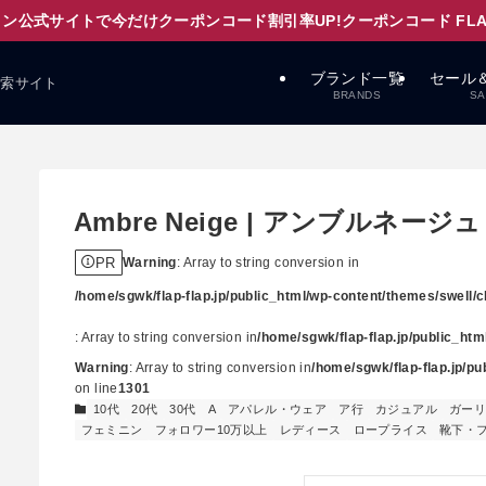
ン公式サイトで今だけクーポンコード割引率UP!クーポンコード FLAPD
ブランド一覧
セール
検索サイト
BRANDS
SA
Ambre Neige | アンブルネージュ
PR
Warning
: Array to string conversion in
/home/sgwk/flap-flap.jp/public_html/wp-content/themes/swell/cl
: Array to string conversion in
/home/sgwk/flap-flap.jp/public_ht
Warning
: Array to string conversion in
/home/sgwk/flap-flap.jp/p
on line
1301
10代
20代
30代
A
アパレル・ウェア
ア行
カジュアル
ガー
フェミニン
フォロワー10万以上
レディース
ロープライス
靴下・