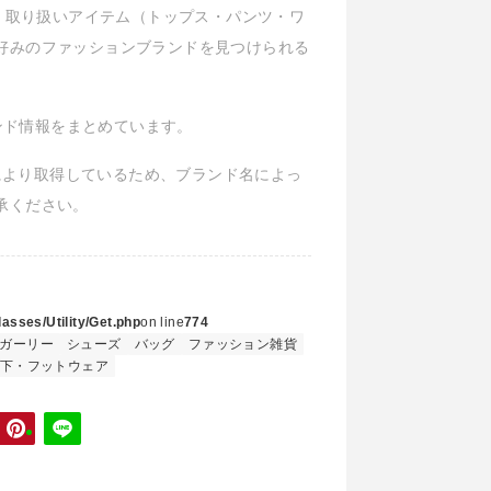
ル、取り扱いアイテム（トップス・パンツ・ワ
好みのファッションブランドを見つけられる
ブランド情報をまとめています。
Iにより取得しているため、ブランド名によっ
承ください。
asses/Utility/Get.php
on line
774
ガーリー
シューズ
バッグ
ファッション雑貨
下・フットウェア