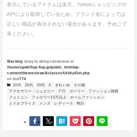
表示しているアイテムは楽天、Yahooショッピングの
APIにより取得しているため、ブランド名によっては
正しい商品が表示されない場合があります。予めご了
承ください。
Warning
: Array to string conversion in
/home/sgwk/flap-flap.jp/public_html/wp-
content/themes/swell/classes/Utility/Get.php
on line
774
10代
20代
30代
A
きれいめ
その他
アクセサリー・ジュエリー
ア行
ガーリー
ファッション雑貨
フェミニン
フォロワー10万以上
ホームファッション
ミドルプライス
メンズ
レディース
時計