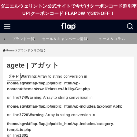
ダニエルウェリントン公式サイトで今だけクーポンコード割引率
UP!クーポンコード FLAPDW で30%OFF！
ブランド一覧
セール＆キャンペーン情報
ニュース＆コラム
Home
ブランド
その他
agete | アガット
PR
Warning
: Array to string conversion in
/home/sgwk/flap-flap.jp/public_html/wp-
content/themes/swell/classes/Utility/Get.php
on line
774
Warning
: Array to string conversion in
/home/sgwk/flap-flap.jp/public_html/wp-includes/taxonomy.php
on line
3720
Warning
: Array to string conversion in
/home/sgwk/flap-flap.jp/public_html/wp-includes/category-
template.php
on line
1301