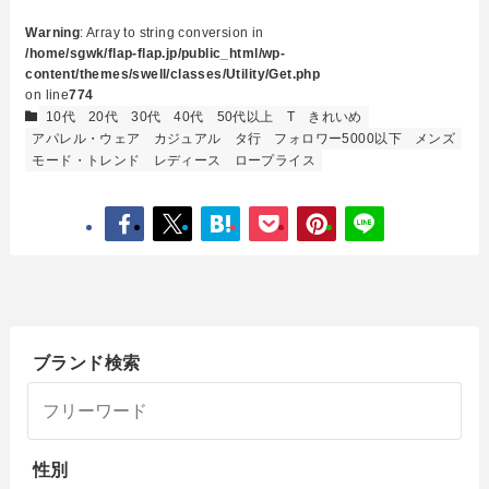
Warning
: Array to string conversion in
/home/sgwk/flap-flap.jp/public_html/wp-
content/themes/swell/classes/Utility/Get.php
on line
774
10代
20代
30代
40代
50代以上
T
きれいめ
アパレル・ウェア
カジュアル
タ行
フォロワー5000以下
メンズ
モード・トレンド
レディース
ロープライス
ブランド検索
性別