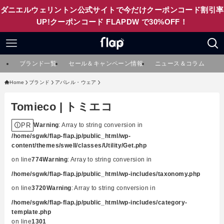
ダニエルウェリントン公式サイトで今だけクーポンコード割引率
UP!クーポンコード FLAPDW で30%OFF！
ブランド一覧
セール＆キャンペーン情報
ニュース＆コラム
Home
ブランド
アパレル・ウェア
Tomieco | トミエコ
PR
Warning
: Array to string conversion in
/home/sgwk/flap-flap.jp/public_html/wp-
content/themes/swell/classes/Utility/Get.php
on line
774
Warning
: Array to string conversion in
/home/sgwk/flap-flap.jp/public_html/wp-includes/taxonomy.php
on line
3720
Warning
: Array to string conversion in
/home/sgwk/flap-flap.jp/public_html/wp-includes/category-
template.php
on line
1301