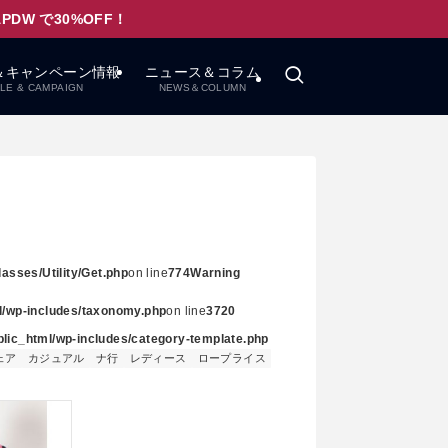
W で30%OFF！
＆キャンペーン情報
ニュース＆コラム
LE & CAMPAIGN
NEWS＆COLUMN
asses/Utility/Get.php
on line
774
Warning
ml/wp-includes/taxonomy.php
on line
3720
ublic_html/wp-includes/category-template.php
ェア
カジュアル
ナ行
レディース
ロープライス