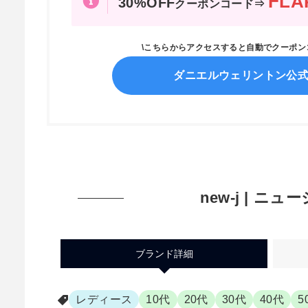
FLA
30%OFF
クーポンコード⇒
\こちらからアクセスすると自動でクーポ
ダニエルウェリントン公
new-j | ニュ
ブランド詳細
レディース
10代
20代
30代
40代
5