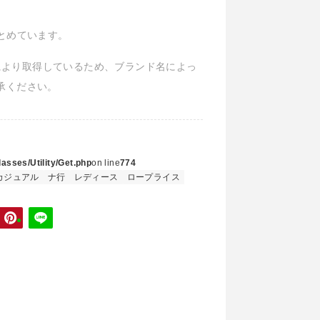
まとめています。
Iにより取得しているため、ブランド名によっ
承ください。
asses/Utility/Get.php
on line
774
カジュアル
ナ行
レディース
ロープライス