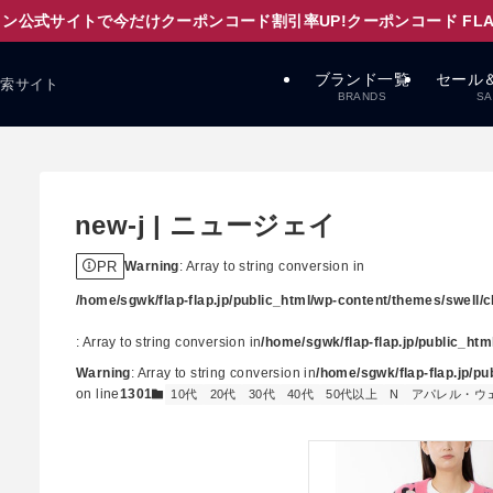
ン公式サイトで今だけクーポンコード割引率UP!クーポンコード FLAPD
ブランド一覧
セール
検索サイト
BRANDS
SA
new-j | ニュージェイ
PR
Warning
: Array to string conversion in
/home/sgwk/flap-flap.jp/public_html/wp-content/themes/swell/cl
: Array to string conversion in
/home/sgwk/flap-flap.jp/public_ht
Warning
: Array to string conversion in
/home/sgwk/flap-flap.jp/p
on line
1301
10代
20代
30代
40代
50代以上
N
アパレル・ウ