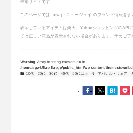
検索サイトです。
このページでは new-j | ニュージェイ のブランド情報を
表示しているアイテムは楽天、YahooショッピングのAP
ては正しい商品が表示されない場合があります。予めご了
Warning
: Array to string conversion in
/home/sgwk/flap-flap.jp/public_html/wp-content/themes/swell/cl
10代
20代
30代
40代
50代以上
N
アパレル・ウェア