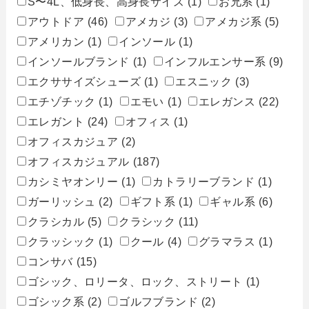
S〜4L、低身長、高身長サイズ
(1)
お兄系
(1)
アウトドア
(46)
アメカジ
(3)
アメカジ系
(5)
アメリカン
(1)
インソール
(1)
インソールブランド
(1)
インフルエンサー系
(9)
エクササイズシューズ
(1)
エスニック
(3)
エチゾチック
(1)
エモい
(1)
エレガンス
(22)
エレガント
(24)
オフィス
(1)
オフィスカジュア
(2)
オフィスカジュアル
(187)
カシミヤオンリー
(1)
カトラリーブランド
(1)
ガーリッシュ
(2)
ギフト系
(1)
ギャル系
(6)
クラシカル
(5)
クラシック
(11)
クラッシック
(1)
クール
(4)
グラマラス
(1)
コンサバ
(15)
ゴシック、ロリータ、ロック、ストリート
(1)
ゴシック系
(2)
ゴルフブランド
(2)