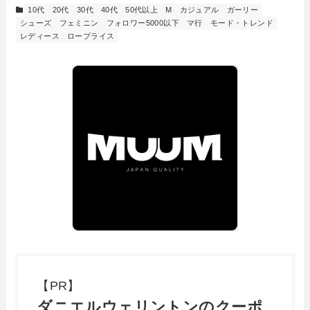
10代
20代
30代
40代
50代以上
M
カジュアル
ガーリー
シューズ
フェミニン
フォロワー5000以下
マ行
モード・トレンド
レディース
ロープライス
【PR】
ダニエルウェリントンのクーポ