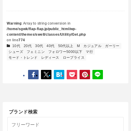
Warning
: Array to string conversion in
/home/sgwk/flap-flap.jp/public_html/wp-
content/themes/swell/classes/Utility/Get.php
on line
774
10代
20代
30代
40代
50代以上
M
カジュアル
ガーリー
シューズ
フェミニン
フォロワー5000以下
マ行
モード・トレンド
レディース
ロープライス
ブランド検索