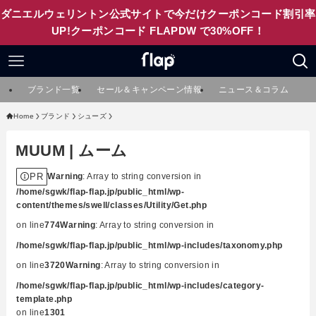
ダニエルウェリントン公式サイトで今だけクーポンコード割引率
UP!クーポンコード FLAPDW で30%OFF！
ブランド一覧
セール＆キャンペーン情報
ニュース＆コラム
Home
ブランド
シューズ
MUUM | ムーム
PR
Warning
: Array to string conversion in
/home/sgwk/flap-flap.jp/public_html/wp-
content/themes/swell/classes/Utility/Get.php
on line
774
Warning
: Array to string conversion in
/home/sgwk/flap-flap.jp/public_html/wp-includes/taxonomy.php
on line
3720
Warning
: Array to string conversion in
/home/sgwk/flap-flap.jp/public_html/wp-includes/category-
template.php
on line
1301