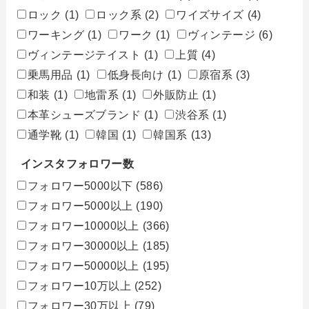
ロック
(1)
ロック系
(2)
ワイズサイズ
(4)
ワーキング
(1)
ワーク
(1)
ヴィンテージ
(6)
ヴィンテージテイスト
(1)
上質
(4)
乗馬用品
(1)
低身長向け
(1)
原宿系
(3)
和装
(1)
地雷系
(1)
外販防止
(1)
本革シューズブランド
(1)
渋谷系
(1)
通学靴
(1)
韓国
(1)
韓国系
(13)
インスタフォロワー数
フォロワー5000以下
(586)
フォロワー5000以上
(190)
フォロワー10000以上
(366)
フォロワー30000以上
(185)
フォロワー50000以上
(195)
フォロワー10万以上
(252)
フォロワー30万以上
(79)