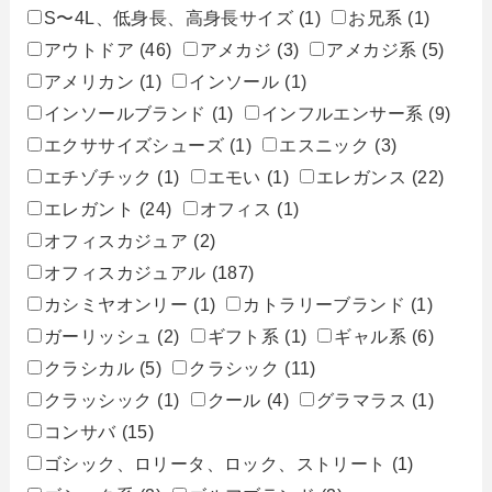
S〜4L、低身長、高身長サイズ
(1)
お兄系
(1)
アウトドア
(46)
アメカジ
(3)
アメカジ系
(5)
アメリカン
(1)
インソール
(1)
インソールブランド
(1)
インフルエンサー系
(9)
エクササイズシューズ
(1)
エスニック
(3)
エチゾチック
(1)
エモい
(1)
エレガンス
(22)
エレガント
(24)
オフィス
(1)
オフィスカジュア
(2)
オフィスカジュアル
(187)
カシミヤオンリー
(1)
カトラリーブランド
(1)
ガーリッシュ
(2)
ギフト系
(1)
ギャル系
(6)
クラシカル
(5)
クラシック
(11)
クラッシック
(1)
クール
(4)
グラマラス
(1)
コンサバ
(15)
ゴシック、ロリータ、ロック、ストリート
(1)