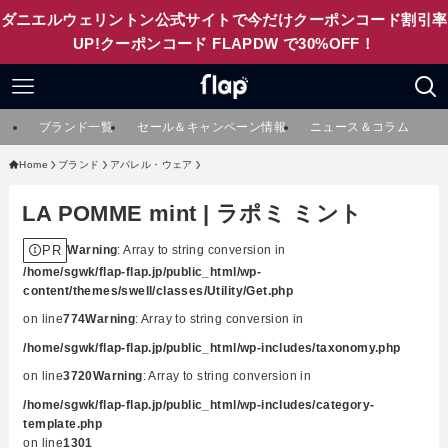
ダニエルウェリントン公式サイトで今だけクーポンコード割引率
UP!クーポンコード FLAPDW で30%OFF！
ブランド一覧
セール＆キャンペーン情報
ニュース＆コラム
Home
ブランド
アパレル・ウェア
LA POMME mint | ラポミ ミント
PR
Warning
: Array to string conversion in
/home/sgwk/flap-flap.jp/public_html/wp-
content/themes/swell/classes/Utility/Get.php
on line
774
Warning
: Array to string conversion in
/home/sgwk/flap-flap.jp/public_html/wp-includes/taxonomy.php
on line
3720
Warning
: Array to string conversion in
/home/sgwk/flap-flap.jp/public_html/wp-includes/category-
template.php
on line
1301