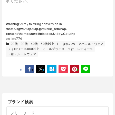
承ください。
Warning
: Array to string conversion in
/home/sgwk/flap-flap.jp/public_html/wp-
content/themes/swell/classes/Utility/Get.php
on line
774
20代
30代
40代
50代以上
L
きれいめ
アパレル・ウェア
フォロワー10000以上
ミドルプライス
ラ行
レディース
下着・ルームウェア
ブランド検索