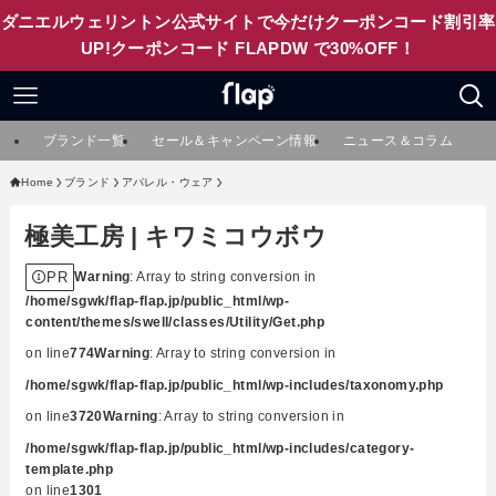
ダニエルウェリントン公式サイトで今だけクーポンコード割引率
UP!クーポンコード FLAPDW で30%OFF！
ブランド一覧
セール＆キャンペーン情報
ニュース＆コラム
Home
ブランド
アパレル・ウェア
極美工房 | キワミコウボウ
PR
Warning
: Array to string conversion in
/home/sgwk/flap-flap.jp/public_html/wp-
content/themes/swell/classes/Utility/Get.php
on line
774
Warning
: Array to string conversion in
/home/sgwk/flap-flap.jp/public_html/wp-includes/taxonomy.php
on line
3720
Warning
: Array to string conversion in
/home/sgwk/flap-flap.jp/public_html/wp-includes/category-
template.php
on line
1301