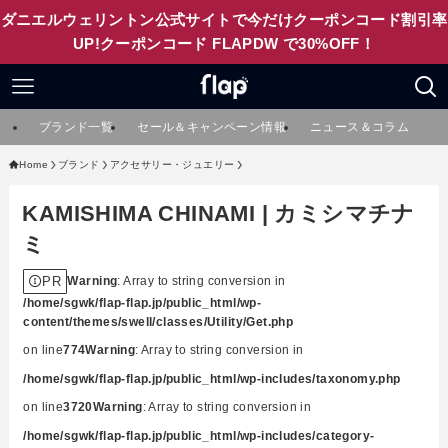
ダニエルウェリントン公式サイトで今だけクーポンコード割引率
UP!クーポンコード FLAPDW で30%OFF！
ブランド一覧
セール＆キャンペーン情報
ニュース＆コラム
Home
ブランド
アクセサリー・ジュエリー
KAMISHIMA CHINAMI | カミシマチナ
ミ
PR
Warning
: Array to string conversion in
/home/sgwk/flap-flap.jp/public_html/wp-
content/themes/swell/classes/Utility/Get.php
on line
774
Warning
: Array to string conversion in
/home/sgwk/flap-flap.jp/public_html/wp-includes/taxonomy.php
on line
3720
Warning
: Array to string conversion in
/home/sgwk/flap-flap.jp/public_html/wp-includes/category-