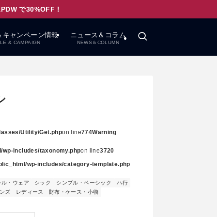
W で30%OFF！
＆キャンペーン情報
ニュース＆コラム
LE & CAMPAIGN
NEWS＆COLUMN
シ
asses/Utility/Get.php
on line
774
Warning
ml/wp-includes/taxonomy.php
on line
3720
ublic_html/wp-includes/category-template.php
レル・ウェア
シック
シンプル・ベーシック
ハ行
ンズ
レディース
財布・ケース・小物