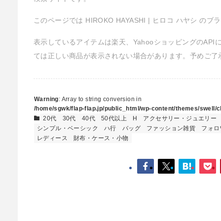
このページでは HIROKO HAYASHI | ヒロコ ハヤシ
表示しているアイテムは楽天、YahooショッピングのAP
ては正しい商品が表示されない場合があります。予めご了
Warning
: Array to string conversion in
/home/sgwk/flap-flap.jp/public_html/wp-content/themes/swell/cl
20代
30代
40代
50代以上
H
アクセサリー・ジュエリー
シンプル・ベーシック
ハ行
バッグ
ファッション雑貨
フォロ
レディース
財布・ケース・小物