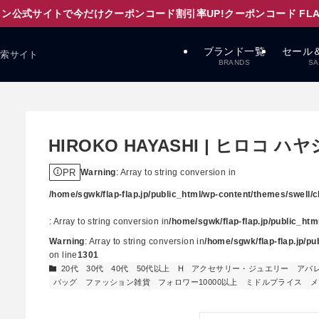
ン公式サイトで今だけクーポンコード割引率UP!クーポンコード FLAPD
ブランド一覧
セール
検索サイト
BRANDS
SA
HIROKO HAYASHI | ヒロコ ハヤ
PR
Warning
: Array to string conversion in
/home/sgwk/flap-flap.jp/public_html/wp-content/themes/swell/cl
: Array to string conversion in
/home/sgwk/flap-flap.jp/public_ht
Warning
: Array to string conversion in
/home/sgwk/flap-flap.jp/p
on line
1301
20代
30代
40代
50代以上
H
アクセサリー・ジュエリー
アパ
バッグ
ファッション雑貨
フォロワー10000以上
ミドルプライス
メ