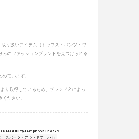
ル、取り扱いアイテム（トップス・パンツ・ワ
好みのファッションブランドを見つけられる
まとめています。
Iにより取得しているため、ブランド名によっ
承ください。
asses/Utility/Get.php
on line
774
ズ
スポーツ・アウトドア
ハ行