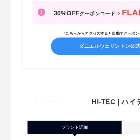
FLA
30%OFF
クーポンコード⇒
\こちらからアクセスすると自動でクーポ
ダニエルウェリントン公
HI-TEC | ハ
ブランド詳細