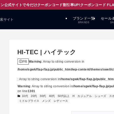
ン公式サイトで今だけクーポンコード割引率UP!クーポンコード FLAPD
ブランド一覧
セール
検索サイト
BRANDS
SA
HI-TEC | ハイテック
PR
Warning
: Array to string conversion in
/home/sgwk/flap-flap.jp/public_html/wp-content/themes/swell/cl
: Array to string conversion in
/home/sgwk/flap-flap.jp/public_ht
Warning
: Array to string conversion in
/home/sgwk/flap-flap.jp/p
on line
1301
10代
20代
30代
40代
50代以上
H
カジュアル
シューズ
ス
ミドルプライス
メンズ
レディース