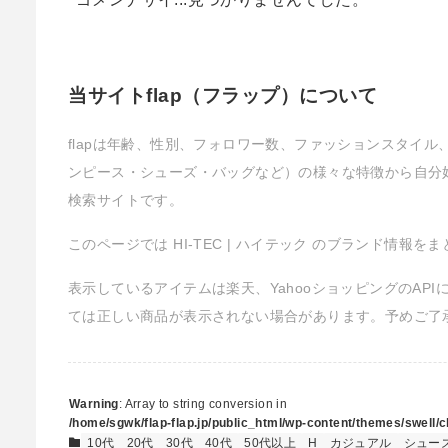
当サイトflap（フラップ）について
flapは年齢、性別、フォロワー数、ファッションスタイ
ンピース・シューズ・バッグなど）の様々な特徴から自分
検索サイトです。
このページでは HI-TEC | ハイテック のブランド情報を
表示しているアイテムは楽天、YahooショッピングのAP
ては正しい商品が表示されない場合があります。予めご了
Warning
: Array to string conversion in
/home/sgwk/flap-flap.jp/public_html/wp-content/themes/swell/cl
10代
20代
30代
40代
50代以上
H
カジュアル
シュー