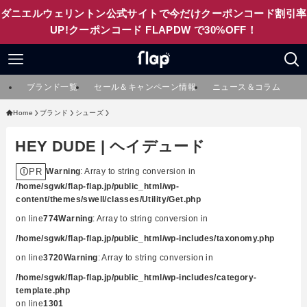
ダニエルウェリントン公式サイトで今だけクーポンコード割引率
UP!クーポンコード FLAPDW で30%OFF！
ブランド一覧
セール＆キャンペーン情報
ニュース＆コラム
Home
ブランド
シューズ
HEY DUDE | ヘイデュード
PR
Warning
: Array to string conversion in
/home/sgwk/flap-flap.jp/public_html/wp-
content/themes/swell/classes/Utility/Get.php
on line
774
Warning
: Array to string conversion in
/home/sgwk/flap-flap.jp/public_html/wp-includes/taxonomy.php
on line
3720
Warning
: Array to string conversion in
/home/sgwk/flap-flap.jp/public_html/wp-includes/category-
template.php
on line
1301