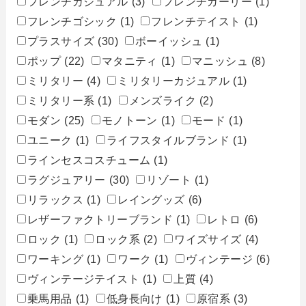
フレンチカジュアル
(3)
フレンチガーリー
(1)
フレンチゴシック
(1)
フレンチテイスト
(1)
プラスサイズ
(30)
ボーイッシュ
(1)
ポップ
(22)
マタニティ
(1)
マニッシュ
(8)
ミリタリー
(4)
ミリタリーカジュアル
(1)
ミリタリー系
(1)
メンズライク
(2)
モダン
(25)
モノトーン
(1)
モード
(1)
ユニーク
(1)
ライフスタイルブランド
(1)
ラインセスコスチューム
(1)
ラグジュアリー
(30)
リゾート
(1)
リラックス
(1)
レイングッズ
(6)
レザーファクトリーブランド
(1)
レトロ
(6)
ロック
(1)
ロック系
(2)
ワイズサイズ
(4)
ワーキング
(1)
ワーク
(1)
ヴィンテージ
(6)
ヴィンテージテイスト
(1)
上質
(4)
乗馬用品
(1)
低身長向け
(1)
原宿系
(3)