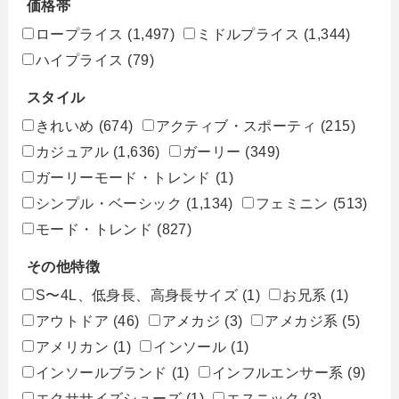
価格帯
ロープライス
(1,497)
ミドルプライス
(1,344)
ハイプライス
(79)
スタイル
きれいめ
(674)
アクティブ・スポーティ
(215)
カジュアル
(1,636)
ガーリー
(349)
ガーリーモード・トレンド
(1)
シンプル・ベーシック
(1,134)
フェミニン
(513)
モード・トレンド
(827)
その他特徴
S〜4L、低身長、高身長サイズ
(1)
お兄系
(1)
アウトドア
(46)
アメカジ
(3)
アメカジ系
(5)
アメリカン
(1)
インソール
(1)
インソールブランド
(1)
インフルエンサー系
(9)
エクササイズシューズ
(1)
エスニック
(3)