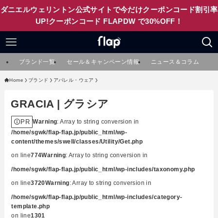
ダニエルウェリントン公式サイトで今だけクーポンコード割引率
UP!クーポンコード FLAPDW で30%OFF！
ブランド一覧
セール＆キャンペーン情報
ニュース＆コラム
Home
ブランド
アパレル・ウェア
GRACIA | グラシア
PR
Warning
: Array to string conversion in
/home/sgwk/flap-flap.jp/public_html/wp-
content/themes/swell/classes/Utility/Get.php
on line
774
Warning
: Array to string conversion in
/home/sgwk/flap-flap.jp/public_html/wp-includes/taxonomy.php
on line
3720
Warning
: Array to string conversion in
/home/sgwk/flap-flap.jp/public_html/wp-includes/category-
template.php
on line
1301