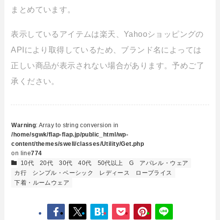
まとめています。
表示しているアイテムは楽天、Yahooショッピングの
APIにより取得しているため、ブランド名によっては
正しい商品が表示されない場合があります。予めご了
承ください。
Warning
: Array to string conversion in
/home/sgwk/flap-flap.jp/public_html/wp-
content/themes/swell/classes/Utility/Get.php
on line
774
10代
20代
30代
40代
50代以上
G
アパレル・ウェア
カ行
シンプル・ベーシック
レディース
ロープライス
下着・ルームウェア