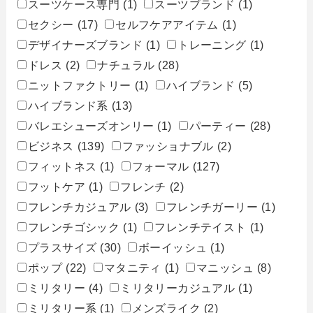
スーツケース専門
(1)
スーツブランド
(1)
セクシー
(17)
セルフケアアイテム
(1)
デザイナーズブランド
(1)
トレーニング
(1)
ドレス
(2)
ナチュラル
(28)
ニットファクトリー
(1)
ハイブランド
(5)
ハイブランド系
(13)
バレエシューズオンリー
(1)
パーティー
(28)
ビジネス
(139)
ファッショナブル
(2)
フィットネス
(1)
フォーマル
(127)
フットケア
(1)
フレンチ
(2)
フレンチカジュアル
(3)
フレンチガーリー
(1)
フレンチゴシック
(1)
フレンチテイスト
(1)
プラスサイズ
(30)
ボーイッシュ
(1)
ポップ
(22)
マタニティ
(1)
マニッシュ
(8)
ミリタリー
(4)
ミリタリーカジュアル
(1)
ミリタリー系
(1)
メンズライク
(2)