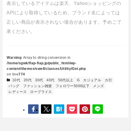
表示しているアイテムは楽天、Yahooショッピングの
APIにより取得しているため、ブランド名によっては
正しい商品が表示されない場合があります。予めご了
承ください。
Warning
: Array to string conversion in
/home/sgwk/flap-flap.jp/public_html/wp-
content/themes/swell/classes/Utility/Get.php
on line
774
10代
20代
30代
40代
50代以上
G
カジュアル
カ行
バッグ
ファッション雑貨
フォロワー5000以下
メンズ
レディース
ロープライス