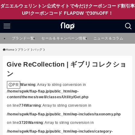
ダニエルウェリントン公式サイトで今だけクーポンコード割引率
UP!クーポンコード FLAPDW で30%OFF！
ブランド一覧
セール＆キャンペーン情報
ニュース＆コラム
Home
ブランド
バッグ
Give ReCollection | ギブリコレクショ
ン
PR
Warning
: Array to string conversion in
/home/sgwk/flap-flap.jp/public_html/wp-
content/themes/swell/classes/Utility/Get.php
on line
774
Warning
: Array to string conversion in
/home/sgwk/flap-flap.jp/public_html/wp-includes/taxonomy.php
on line
3720
Warning
: Array to string conversion in
/home/sgwk/flap-flap.jp/public_html/wp-includes/category-