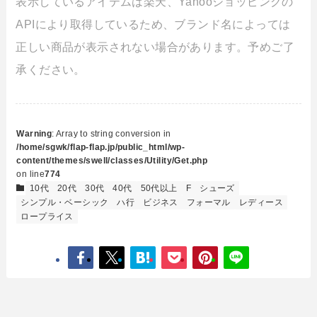
表示しているアイテムは楽天、Yahooショッピングの
APIにより取得しているため、ブランド名によっては
正しい商品が表示されない場合があります。予めご了
承ください。
Warning
: Array to string conversion in
/home/sgwk/flap-flap.jp/public_html/wp-
content/themes/swell/classes/Utility/Get.php
on line
774
10代
20代
30代
40代
50代以上
F
シューズ
シンプル・ベーシック
ハ行
ビジネス
フォーマル
レディース
ロープライス