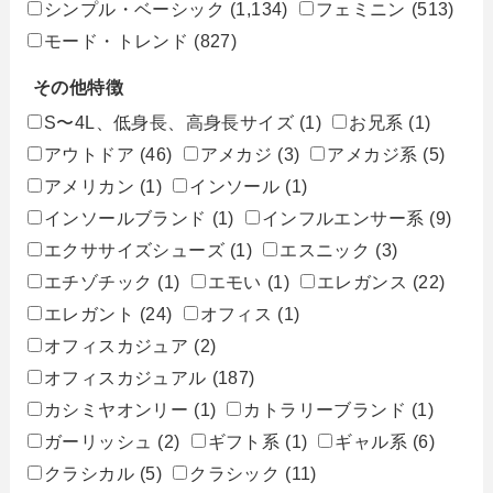
シンプル・ベーシック
(1,134)
フェミニン
(513)
モード・トレンド
(827)
その他特徴
S〜4L、低身長、高身長サイズ
(1)
お兄系
(1)
アウトドア
(46)
アメカジ
(3)
アメカジ系
(5)
アメリカン
(1)
インソール
(1)
インソールブランド
(1)
インフルエンサー系
(9)
エクササイズシューズ
(1)
エスニック
(3)
エチゾチック
(1)
エモい
(1)
エレガンス
(22)
エレガント
(24)
オフィス
(1)
オフィスカジュア
(2)
オフィスカジュアル
(187)
カシミヤオンリー
(1)
カトラリーブランド
(1)
ガーリッシュ
(2)
ギフト系
(1)
ギャル系
(6)
クラシカル
(5)
クラシック
(11)