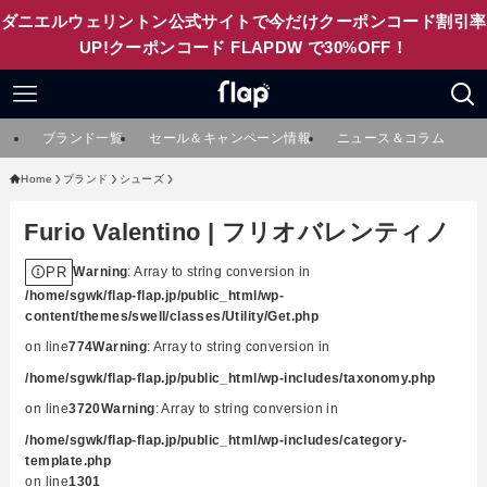
ダニエルウェリントン公式サイトで今だけクーポンコード割引率
UP!クーポンコード FLAPDW で30%OFF！
ブランド一覧
セール＆キャンペーン情報
ニュース＆コラム
Home
ブランド
シューズ
Furio Valentino | フリオバレンティノ
PR
Warning
: Array to string conversion in
/home/sgwk/flap-flap.jp/public_html/wp-
content/themes/swell/classes/Utility/Get.php
on line
774
Warning
: Array to string conversion in
/home/sgwk/flap-flap.jp/public_html/wp-includes/taxonomy.php
on line
3720
Warning
: Array to string conversion in
/home/sgwk/flap-flap.jp/public_html/wp-includes/category-
template.php
on line
1301