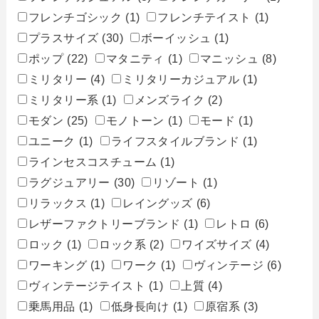
フレンチゴシック
(1)
フレンチテイスト
(1)
プラスサイズ
(30)
ボーイッシュ
(1)
ポップ
(22)
マタニティ
(1)
マニッシュ
(8)
ミリタリー
(4)
ミリタリーカジュアル
(1)
ミリタリー系
(1)
メンズライク
(2)
モダン
(25)
モノトーン
(1)
モード
(1)
ユニーク
(1)
ライフスタイルブランド
(1)
ラインセスコスチューム
(1)
ラグジュアリー
(30)
リゾート
(1)
リラックス
(1)
レイングッズ
(6)
レザーファクトリーブランド
(1)
レトロ
(6)
ロック
(1)
ロック系
(2)
ワイズサイズ
(4)
ワーキング
(1)
ワーク
(1)
ヴィンテージ
(6)
ヴィンテージテイスト
(1)
上質
(4)
乗馬用品
(1)
低身長向け
(1)
原宿系
(3)