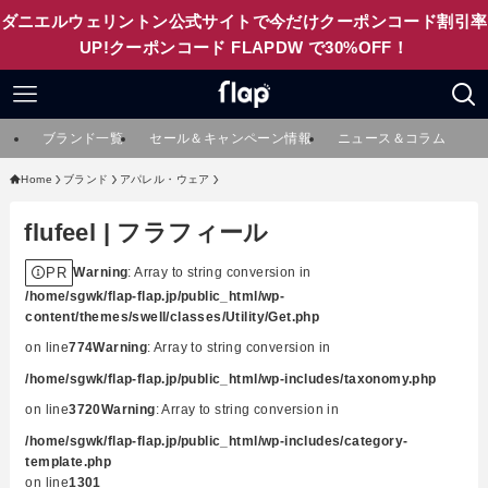
ダニエルウェリントン公式サイトで今だけクーポンコード割引率
UP!クーポンコード FLAPDW で30%OFF！
ブランド一覧
セール＆キャンペーン情報
ニュース＆コラム
Home
ブランド
アパレル・ウェア
flufeel | フラフィール
PR
Warning
: Array to string conversion in
/home/sgwk/flap-flap.jp/public_html/wp-
content/themes/swell/classes/Utility/Get.php
on line
774
Warning
: Array to string conversion in
/home/sgwk/flap-flap.jp/public_html/wp-includes/taxonomy.php
on line
3720
Warning
: Array to string conversion in
/home/sgwk/flap-flap.jp/public_html/wp-includes/category-
template.php
on line
1301