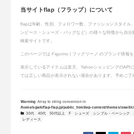
当サイトflap（フラップ）について
flapは年齢、性別、フォロワー数、ファッションスタイ
ンピース・シューズ・バッグなど）の様々な特徴から自分
検索サイトです。
このページでは Figurino | フィグリーノ のブランド情
表示しているアイテムは楽天、YahooショッピングのAP
ては正しい商品が表示されない場合があります。予めご了
Warning
: Array to string conversion in
/home/sgwk/flap-flap.jp/public_html/wp-content/themes/swell/cl
30代
40代
50代以上
F
シューズ
シンプル・ベーシック
レディース