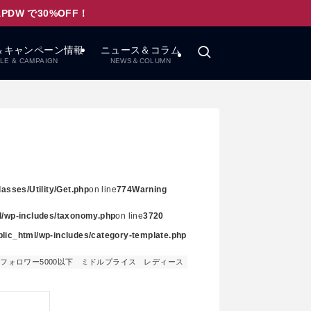
W で30%OFF！
＆キャンペーン情報
ニュース＆コラム
LE & CAMPAIGN
NEWS＆COLUMN
asses/Utility/Get.php
on line
774
Warning
ml/wp-includes/taxonomy.php
on line
3720
ublic_html/wp-includes/category-template.php
フォロワー5000以下
ミドルプライス
レディース