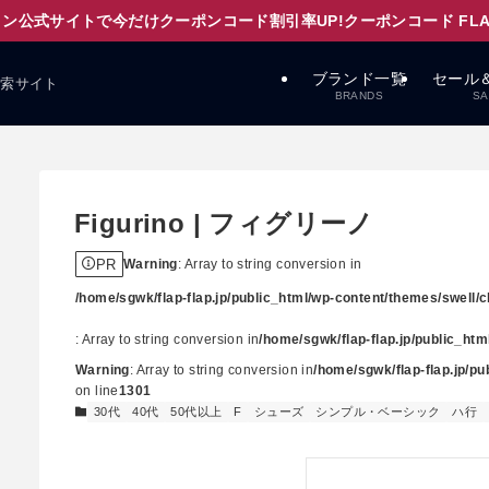
ン公式サイトで今だけクーポンコード割引率UP!クーポンコード FLAPD
ブランド一覧
セール
検索サイト
BRANDS
SA
Figurino | フィグリーノ
PR
Warning
: Array to string conversion in
/home/sgwk/flap-flap.jp/public_html/wp-content/themes/swell/cl
: Array to string conversion in
/home/sgwk/flap-flap.jp/public_ht
Warning
: Array to string conversion in
/home/sgwk/flap-flap.jp/p
on line
1301
30代
40代
50代以上
F
シューズ
シンプル・ベーシック
ハ行