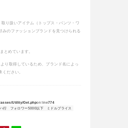
ル、取り扱いアイテム（トップス・パンツ・ワ
好みのファッションブランドを見つけられる
報をまとめています。
Iにより取得しているため、ブランド名によっ
承ください。
asses/Utility/Get.php
on line
774
ハ行
フォロワー5000以下
ミドルプライス