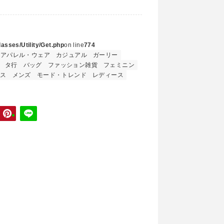
asses/Utility/Get.php
on line
774
アパレル・ウェア
カジュアル
ガーリー
タ行
バッグ
ファッション雑貨
フェミニン
イス
メンズ
モード・トレンド
レディース