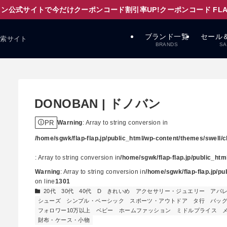
ン公式サイトで今だけクーポンコード割引率UP!クーポンコード FLAPD
ブランド一覧
セール
検索サイト
BRANDS
SA
DONOBAN | ドノバン
PR
Warning
: Array to string conversion in
/home/sgwk/flap-flap.jp/public_html/wp-content/themes/swell/cl
: Array to string conversion in
/home/sgwk/flap-flap.jp/public_ht
Warning
: Array to string conversion in
/home/sgwk/flap-flap.jp/p
on line
1301
20代
30代
40代
D
きれいめ
アクセサリー・ジュエリー
アパ
シューズ
シンプル・ベーシック
スポーツ・アウトドア
タ行
バッ
フォロワー10万以上
ベビー
ホームファッション
ミドルプライス
財布・ケース・小物