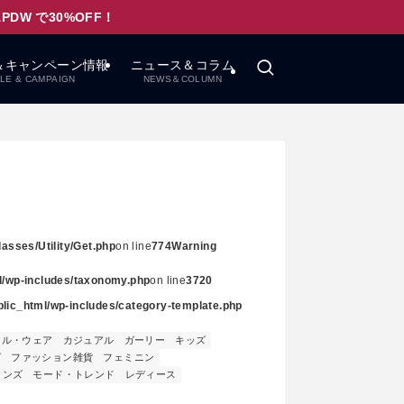
W で30%OFF！
＆キャンペーン情報
ニュース＆コラム
LE & CAMPAIGN
NEWS＆COLUMN
asses/Utility/Get.php
on line
774
Warning
ml/wp-includes/taxonomy.php
on line
3720
ublic_html/wp-includes/category-template.php
レル・ウェア
カジュアル
ガーリー
キッズ
グ
ファッション雑貨
フェミニン
メンズ
モード・トレンド
レディース